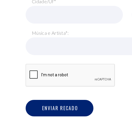
Cidade/Uf*
Música e Artista*:
E
N
V
I
A
R
R
E
C
A
D
O
ENVIAR RECADO