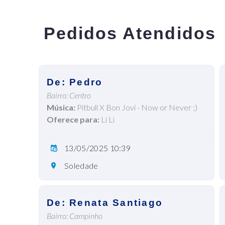
Pedidos Atendidos
De: Pedro
Bairro: Centro
Música:
Pitbull X Bon Jovi - Now or Never ;)
Oferece para:
Li Li
13/05/2025 10:39
Soledade
De: Renata Santiago
Bairro: Campinho