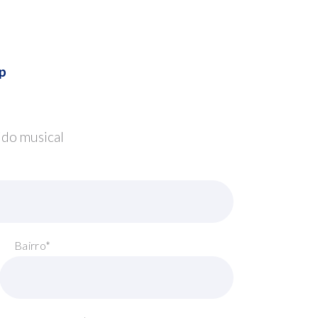
p
ido musical
Bairro*